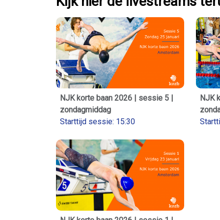
Kijk hier de livestreams te
NJK korte baan 2026 | sessie 5 |
NJK k
zondagmiddag
zond
Starttijd sessie: 15:30
Startt