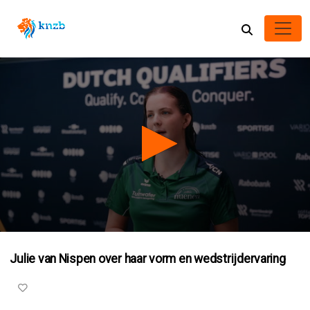
0
seconds
Julie van Nispen over haar vorm en wedstrijdervaring
of
1
minute,
29
seconds