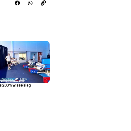
Share this video on FaceBook
Share this video on WhatsApp
Copy the link for this video
rs 200m wisselslag