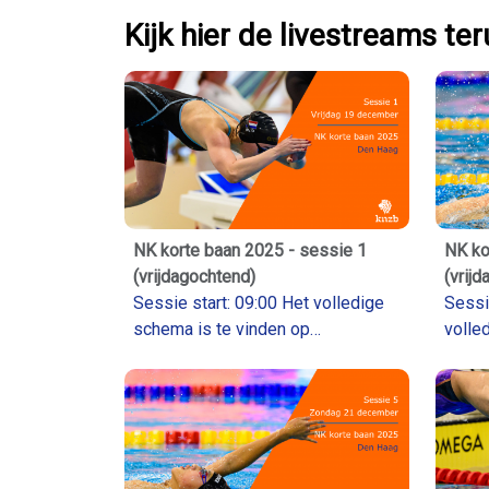
Kijk hier de livestreams ter
NK korte baan 2025 - sessie 1
NK ko
(vrijdagochtend)
(vrij
Sessie start: 09:00 Het volledige
Sessie 
schema is te vinden op
volle
Livetiming.knzb.nl
Livet