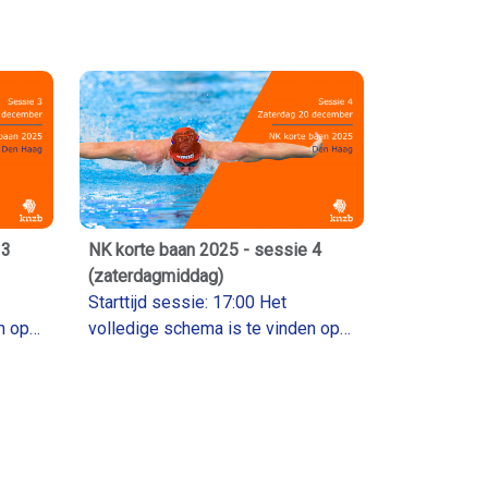
 3
NK korte baan 2025 - sessie 4
(zaterdagmiddag)
Starttijd sessie: 17:00 Het
n op
volledige schema is te vinden op
Livetiming.knzb.nl