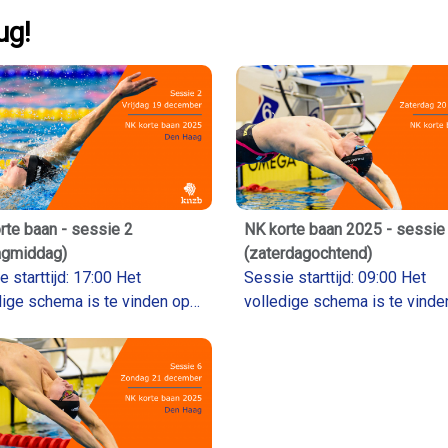
ug!
rte baan - sessie 2
NK korte baan 2025 - sessie
dagmiddag)
(zaterdagochtend)
starttijd: 17:00 Het
Sessie starttijd: 09:00 Het
dige schema is te vinden op
volledige schema is te vinde
iming.knzb.nl
Livetiming.knzb.nl