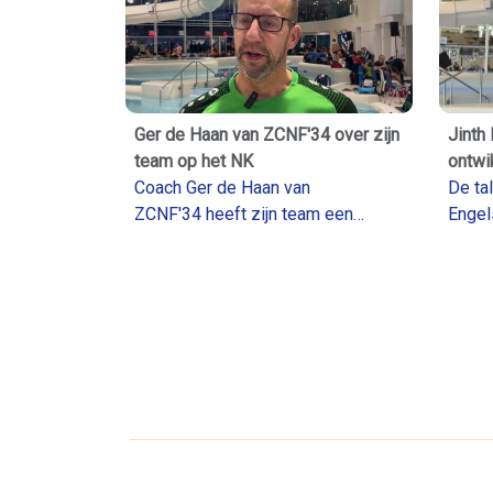
Ger de Haan van ZCNF'34 over zijn
Jinth
team op het NK
ontwi
Coach Ger de Haan van
De ta
ZCNF'34 heeft zijn team een
Engel
mooie ontwikkeling zien maken in
goed 
2025. Deelname aan het NK korte
verte
baan is een mooie beloning voor
de st
de zwemsters uit Oosterwolde.
zette