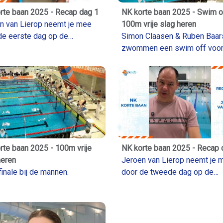
rte baan 2025 - Recap dag 1
NK korte baan 2025 - Swim o
n van Lierop neemt je mee
100m vrije slag heren
de eerste dag op de
Simon Claasen & Ruben Baars
rlandse Kampioenschappen
zwommen een swim off voor
 baan 2025
plekje in de finale.
rte baan 2025 - 100m vrije
NK korte baan 2025 - Recap 
heren
Jeroen van Lierop neemt je 
finale bij de mannen.
door de tweede dag op de
Nederlandse Kampioenscha
korte baan 2025