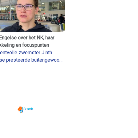
 Engelse over het NK, haar
kkeling en focuspunten
lentvolle zwemster Jinth
se presteerde buitengewoon
op het NK korte baan. Ze
lt over haar ontwikkeling en
appen die ze in 2026 wilt
n.
Zwemsport TV is powered by
JUMP
© 2026 — POWERED BY JUMP