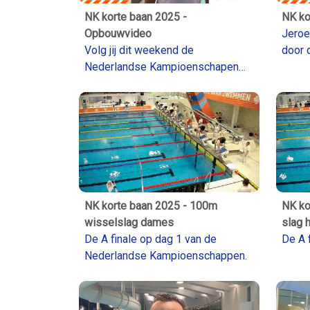
NK korte baan 2025 -
NK ko
Opbouwvideo
Jeroe
Volg jij dit weekend de
door 
Nederlandse Kampioenschapen
Nede
korte baan? Er zijn nog kaarten
korte
voor de finales beschikbaar, of
volg alles live op zwemsport.tv.
NK korte baan 2025 - 100m
NK ko
wisselslag dames
slag 
De A finale op dag 1 van de
De A 
Nederlandse Kampioenschappen.