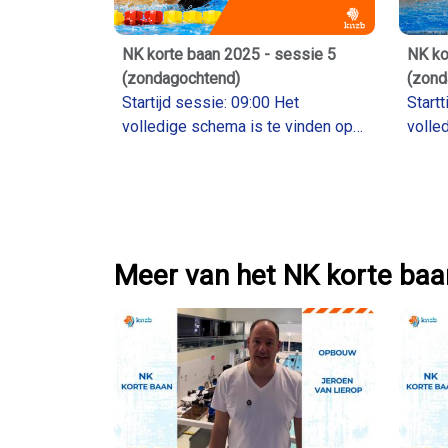
NK korte baan 2025 - sessie 5
NK ko
(zondagochtend)
(zond
Startijd sessie: 09:00 Het
Startti
volledige schema is te vinden op
volle
Livetiming.knzb.nl
Livet
Meer van het NK korte baa