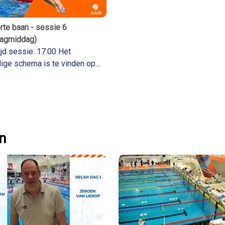
rte baan - sessie 6
agmiddag)
jd sessie: 17:00 Het
dige schema is te vinden op
iming.knzb.nl
n