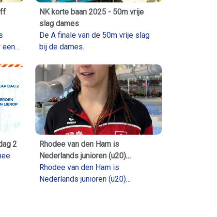
ff
NK korte baan 2025 - 50m vrije
slag dames
De A finale van de 50m vrije slag
 een
bij de dames.
dag 2
Rhodee van den Ham is
mee
Nederlands junioren (u20)
kampioen
Rhodee van den Ham is
ppen
Nederlands junioren (u20)
kampioen geworden op de 400m
wisselslag in 4:48.36. Ze won op
zaterdag zilver op de 200m vlinder